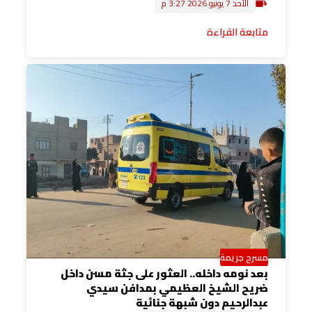
الأحد 7 يونيو 2026 3:27 م
متابعة القراءة
مسرح جريمة
بعد نومه داخله.. العثور على جثة مسن داخل
ضريح الشيخ العظيمي بمدافن سيدي
عبدالرحيم دون شبهة جنائية