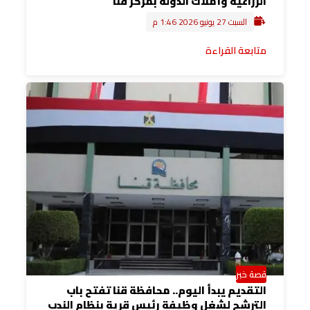
الزراعية وأملاك الدولة بمركز قنا
السبت 27 يونيو 2026 1:46 م
متابعة القراءة
قصة خبر
التقديم يبدأ اليوم.. محافظة قنا تفتح باب
الترشح لشغل وظيفة رئيس قرية بنظام الندب