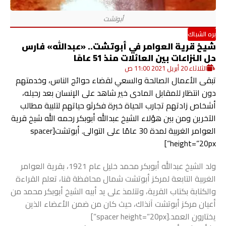
بره الشباك
شيخ قرية العوامر في أبوتشت.. «عبدالله» فارس
حل النزاعات بين العائلات منذ 51 عامًا
الثلاثاء 20 أبريل 2021 11:00 ص
تبقى الأعمال الصالحة والسعي لقضاء حوائج الناس، وخدمتهم
دون انتظار للمقابل المادى خير شاهد على الإنسان بعد رحيله،
أشخاص زادتهم تجارب الحياة خبرة فكرثو حياتهم لتلبية مطالب
الآخرين ومن بين هؤلاء الشيخ عبدالله أبوبكر رحمه الله شيخ قرية
العوامر الغربية لمدة 30 عامًا على التوالى. أبوتشت[spacer
height=”20px”]
ولد الشيخ عبدالله أبوبكر محمد خليل عام 1921، بقرية العوامر
الغربية التابعة لمركز أبوتشت شمال محافظة قنا، تعلم القراءة
والكتابة بكتاب القرية، وتتلمذ على يد أبيه الشيخ أبوبكر محمد من
أعيان مركز أبوتشت آنذاك، حيث كان من ضمن الأعضاء الذين
يختارون العمد.[spacer height=”20px”]