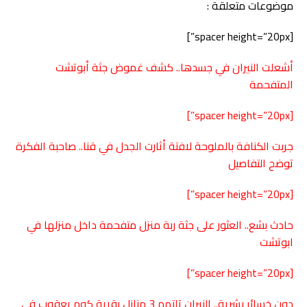
موضوعات متعلقة :
[spacer height=”20px”]
أشعلت النيران في جسدها.. كشف غموض جثة أبوتشت
المتفحمة
[spacer height=”20px”]
جربت الكنافة بالملوحة لافتة أثارت الجدل في قنا.. صاحبة الفكرة
توضح التفاصيل
[spacer height=”20px”]
حادث بشع.. العثور على جثة ربة منزل متفحمة داخل منزلها في
ابوتشت
[spacer height=”20px”]
دون خسائر بشرية.. النيران تلتهم 3 منازل بقرية كوم يعقوب في