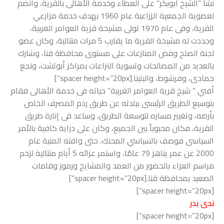
نشأ “الشيخ أبوبكر” على العطاء وخدمة الأهالى بالقرية، وانضم
لعضوية الجمعية الزراعية عام 1960 بهدف خدمة مزارعي
القرية، وفى عام 1970 تولى مشيخة قرية العوامر الغربية،
وجددت له مشيخة القرية ما يقارب 5 مرات متتالية، وكان عضو
لجنة الصلح وفض المنازعات على مستوى محافظة قنا، وشارك
بالعديد من المصالحات وتسوية النزاعات بمراكز أبوتشت، ونجع
حمادى، وفرشوط، والبلينا.[spacer height=”20px”]
أفني ” شيخ قرية العوامر الغربية” حياته فى خدمة الأهالى فقام
بتوسيع الطريق الرئيسى ببلدته عن طريق ردم المصرف الخاص
بأرضه، وتغيير مساره لتوسعة الطريق، وساعد فى إنارة طريق
القرية، فكان محبوباً بين الجميع، وكان على دراية كافية بالأمر
السياسى فوصف بالسياسي المحنك، حتى وافته المنية عام
2000 عن عمر يناهز 79 عامًا، واستمر عزائه 5 أيام متتالية لزخم
مراسم العزاء بالحضور من العمد والمشايخ ورموز وقامات
الصعيد بمحافظة قنا.[spacer height=”20px”]
[spacer height=”20px”]
ندى بدر
[spacer height=”20px”]