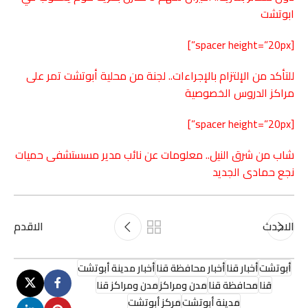
ابوتشت
[spacer height=”20px”]
للتأكد من الإلتزام بالإجراءات.. لجنة من محلية أبوتشت تمر على
مراكز الدروس الخصوصية
[spacer height=”20px”]
شاب من شرق النيل.. معلومات عن نائب مدير مسستشفى حميات
ن
جع حمادى
الجديد
الاحدث
الاقدم
أبوتشت
أخبار قنا
أخبار محافظة قنا
أخبار مدينة أبوتشت
قنا
محافظة قنا
مدن ومراكز
مدن ومراكز قنا
مدينة أبوتشت
مركز أبوتشت