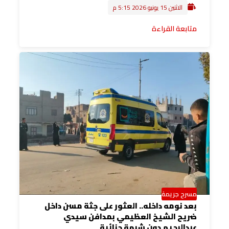
الاثنين 15 يونيو 2026 5:15 م
متابعة القراءة
مسرح جريمة
بعد نومه داخله.. العثور على جثة مسن داخل
ضريح الشيخ العظيمي بمدافن سيدي
عبدالرحيم دون شبهة جنائية