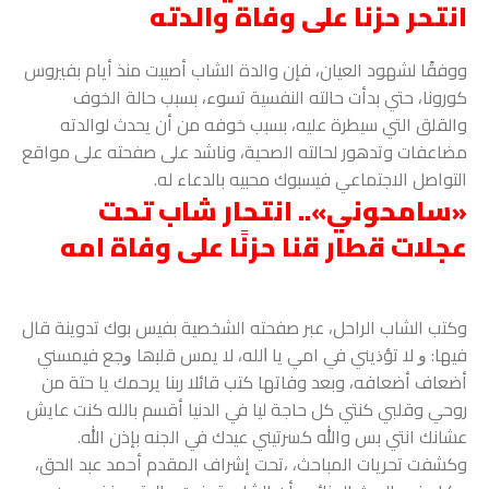
انتحر حزنا على وفاة والدته
ووفقًا لشهود العيان، فإن والدة الشاب أصيبت منذ أيام بفيروس
كورونا، حتي بدأت حالته النفسية تسوء، بسبب حالة الخوف
والقلق التي سيطرة عليه، بسبب خوفه من أن يحدث لوالدته
مضاعفات وتدهور لحالته الصحية، وناشد على صفحته على مواقع
التواصل الاجتماعي فيسبوك محبيه بالدعاء له.
«سامحوني».. انتحار شاب تحت
عجلات قطار قنا حزنًا على وفاة امه
وكتب الشاب الراحل، عبر صفحته الشخصية بفيس بوك تدوينة قال
فيها: ﻭ ﻻ ﺗﺆﺫﻳﻨﻲ ﻓﻲ امي ﻳﺎ ﺍﻟﻠﻪ، ﻻ ﻳﻤس ﻗﻠﺒها ﻭﺟﻊ ﻓﻴﻤﺴﻨﻲ
أضعاف أﺿﻌﺎفه، وبعد وفاتها كتب قائلا ربنا يرحمك يا حتة من
روحي وقلبي كنتي كل حاجة ليا في الدنيا أقسم بالله كنت عايش
عشانك انتي بس والله كسرتيني عيدك في الجنه بإذن الله.
وكشفت تحريات المباحث، ،تحت إشراف المقدم أحمد عبد الحق،