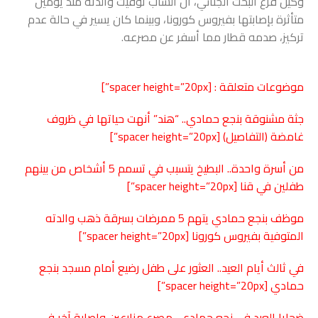
وكيل فرع البحث الجنائي، أن الشاب توفيت والدته منذ يومين
متأثرة بإصابتها بفيروس كورونا، وبينما كان يسير في حالة عدم
تركيز، صدمه قطار مما أسفر عن مصرعه.
موضوعات متعلقة : [spacer height=”20px”]
جثة مشنوقة بنجع حمادي.. “هند” أنهت حياتها في ظروف
غامضة (التفاصيل)
[spacer height=”20px”]
من أسرة واحدة.. البطيخ يتسبب في تسمم 5 أشخاص من بينهم
طفلين في
قنا
[spacer height=”20px”]
موظف بنجع حمادي يتهم 5 ممرضات بسرقة ذهب والدته
المتوفية بفيروس كورونا
[spacer height=”20px”]
في ثالث أيام العيد.. العثور على طفل رضيع أمام مسجد بنجع
حمادي
[spacer height=”20px”]
ضحايا العيد في نجع حمادي.. مصرع مزارعين وإصابة آخر في