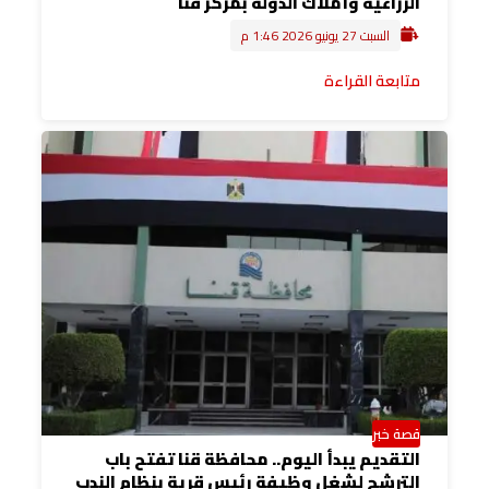
الزراعية وأملاك الدولة بمركز قنا
السبت 27 يونيو 2026 1:46 م
متابعة القراءة
قصة خبر
التقديم يبدأ اليوم.. محافظة قنا تفتح باب
الترشح لشغل وظيفة رئيس قرية بنظام الندب