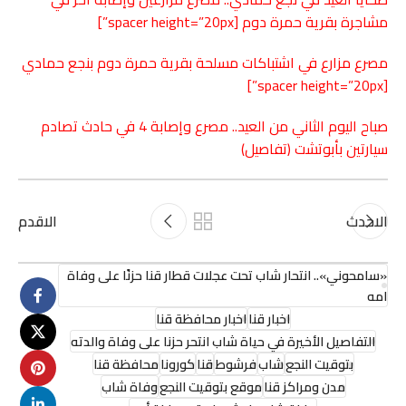
مشاجرة بقرية حمرة دوم
[spacer height=”20px”]
مصرع مزارع في اشتباكات مسلحة بقرية حمرة دوم بنجع حمادي
[spacer height=”20px”]
صباح اليوم الثاني من العيد.. مصرع وإصابة 4 في حادث تصادم
سيارتين بأبوتشت (تفاصيل)
الاحدث
الاقدم
«سامحوني».. انتحار شاب تحت عجلات قطار قنا حزنًا على وفاة
امه
اخبار قنا
اخبار محافظة قنا
التفاصيل الأخيرة في حياة شاب انتحر حزنا على وفاة والدته
بتوقيت النجع
شاب
فرشوط
قنا
كورونا
محافظة قنا
مدن ومراكز قنا
موقع بتوقيت النجع
وفاة شاب