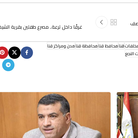
رصف
غرقًا داخل ترعة.. مصرع طفلين بقرية الشيخ
مخلفات
قنا
محافظ قنا
محافظة قنا
مدن ومراكز قنا
 النجع