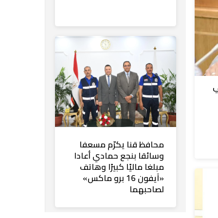
ي
محافظ قنا يكرّم مسعفا
وسائقا بنجع حمادي أعادا
مبلغا ماليًا كبيرًا وهاتف
«آيفون 16 برو ماكس»
لصاحبهما