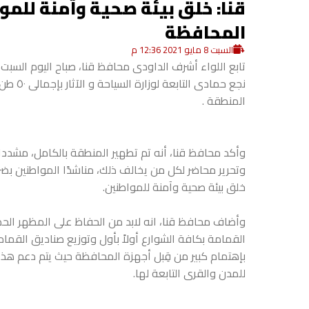
قنا: خلق بيئة صحية وآمنة للم
المحافظة
السبت 8 مايو 2021 12:36 م
تابع اللواء أشرف الداودى محافظ قنا، صباح اليوم السب
نجع حم
المنطقة .
وأكد محافظ قنا، أنه تم تطهير المنطقة بالكامل، مشددا 
وتحرير محاضر لكل من يخالف ذلك، مناشدًا المواطنين بض
خلق بيئة صحية وآمنة للمواطنين.
وأضاف محافظ قنا، انه لابد من الحفاظ على المظهر الح
القمامة بكافة الشوارع أولاً بأول وتوزيع صناديق القم
بإهتمام كبير من قِبل أجهزة المحافظة حيث يتم دعم هذا 
للمدن والقرى التابعة لها.