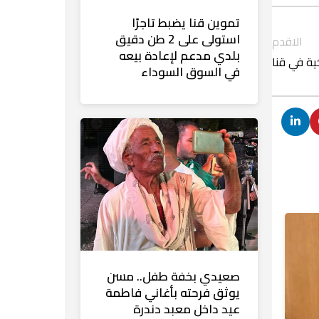
تموين قنا يضبط تاجرًا
استولى على 2 طن دقيق
الاقدم
بلدي مدعم لإعادة بيعه
ية في قنا
في السوق السوداء
صعيدي بخفة طفل.. مسن
يوثق فرحته بأغاني فاطمة
عيد داخل معبد دندرة