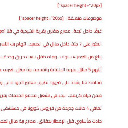
[spacer height=”20px”]
موضوعات متعلقة : [spacer height=”20px”]
غرقًا داخل ترعة.. مصرع طفلين بقرية الشيخية في قنا
[spacer height=”20px”]
العثور على 7 جثث داخل منزل في الصعيد.. اتهام رب الأسرة بذبح الزوجة والأبناء (التفاصيل)
يبلغ من العمر 4 سنوات.. وفاة طفل بسبب حريق وحدة سكنية في
ألتهم 5 منازل بقرية الحلفاية وتفحمت ربة منزل.. تعرف على سبب حريق نجع حمادي
محافظ قنا يشدد على ضرورة تطبيق معايير الجودة فى 
ضمن حياة كريمة.. البدء فى تشغيل مجمع الخدمات بقر
تعافي 4 حالات جديدة من فيروس كورونا في مستشفى عزل قفط التعليمي
حادث مأساوي قبل الإفطار بدقائق.. مصرع ربة منزل تفحمت بحريق 5 منازل 