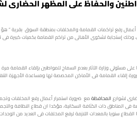
واطنين والحفاظ على المظهر الحضارى لش
ت أعمال رفع تراكمات القمامة والمخلفات بمنطقة السوق بقرية ” هوّ ”
ادى التابعة لوزارة السياحة و الآثار بإجمالى ٥٠ طن، وذلك إستجابة لشكوى الأهالى من تراكم القمامة بكميات كبيرة فى
على مسئولي وزارة الآثار بعدم السماح للمواطنين بإلقاء القمامة مرة 
رورة إلقاء القمامة فى الأماكن المخصصة لها ومساعدة الأجهزة التنف
ضارى لشوارع
المحافظة
مع ضرورة استمرار أعمال رفع المخلفات وتجم
امة فى المناطق ذات الكثافة السكانية، مؤكدا ان قطاع النظافة والتج
القطاع سنويا بالمعدات اللازمة لرفع المخلفات فى العديد من الوحدات 