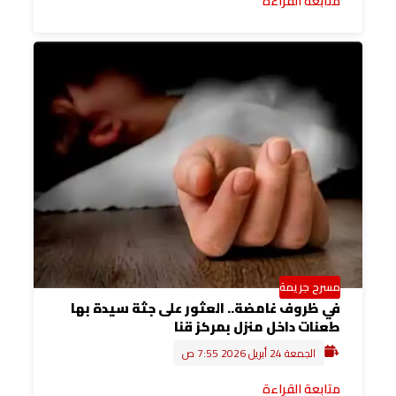
متابعة القراءة
مسرح جريمة
في ظروف غامضة.. العثور على جثة سيدة بها
طعنات داخل منزل بمركز قنا
الجمعة 24 أبريل 2026 7:55 ص
متابعة القراءة