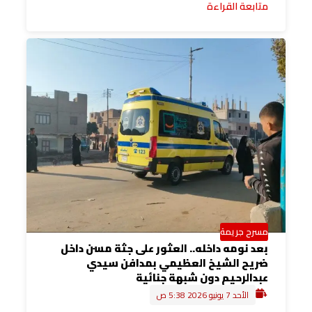
متابعة القراءة
مسرح جريمة
بعد نومه داخله.. العثور على جثة مسن داخل
ضريح الشيخ العظيمي بمدافن سيدي
عبدالرحيم دون شبهة جنائية
الأحد 7 يونيو 2026 5:38 ص