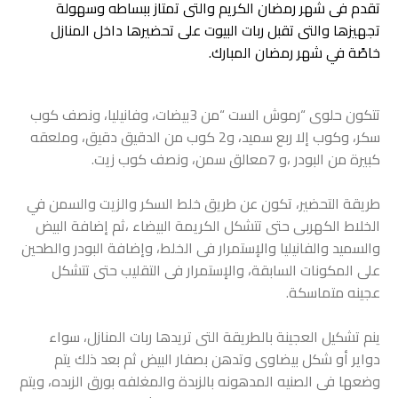
تقدم فى شهر رمضان الكريم والتى تمتاز ببساطه وسهولة
تجهيزها والتى تقبل ربات البيوت على تحضيرها داخل المنازل
خاصًة في شهر رمضان المبارك.
تتكون حلوى “رموش الست “من 3بيضات، وفانيليا، ونصف كوب
سكر، وكوب إلا ربع سميد، و2 كوب من الدقيق دقيق، وملعقه
كبيرة من البودر ،و 7معالق سمن، ونصف كوب زيت.
طريقة التحضير، تكون عن طريق خلط السكر والزيت والسمن في
الخلاط الكهربى حتى تتشكل الكريمة البيضاء ،ثم إضافة البيض
والسميد والفانيليا والإستمرار فى الخلط، وإضافة البودر والطحين
على المكونات السابقة، والإستمرار فى التقليب حتى تتشكل
عجينه متماسكة.
ينم تشكيل العجينة بالطريقة التى تريدها ربات المنازل، سواء
دواير أو شكل بيضاوى وتدهن بصفار البيض ثم بعد ذلك يتم
وضعها فى الصنيه المدهونه بالزبدة والمغلفه بورق الزبده، ويتم