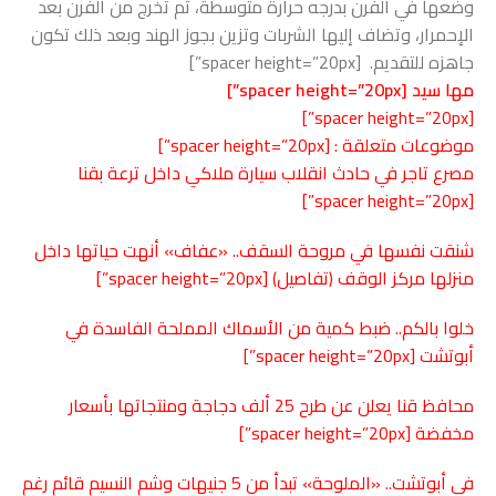
وضعها في الفرن بدرجه حرارة متوسطة، ثم تخرج من الفرن بعد
الإحمرار، وتضاف إليها الشربات وتزين بجوز الهند وبعد ذلك تكون
جاهزه للتقديم. [spacer height=”20px”]
مها سيد [spacer height=”20px”]
[spacer height=”20px”]
موضوعات متعلقة : [spacer height=”20px”]
مصرع تاجر في حادث انقلاب سيارة ملاكي داخل ترعة
بقنا
[spacer height=”20px”]
شنقت نفسها في مروحة السقف.. «عفاف» أنهت حياتها داخل
منزلها مركز الوقف (تفاصيل)
[spacer height=”20px”]
خلوا بالكم.. ضبط كمية من الأسماك المملحة الفاسدة في
أبوتشت
[spacer height=”20px”]
محافظ قنا يعلن عن طرح 25 ألف دجاجة ومنتجاتها بأسعار
مخفضة
[spacer height=”20px”]
في أبوتشت.. «الملوحة» تبدأ من 5 جنيهات وشم النسيم قائم رغم