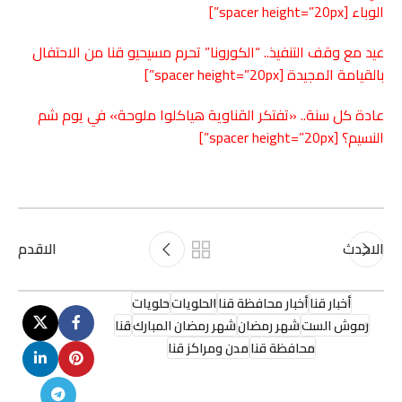
الوباء
[spacer height=”20px”]
عيد مع وقف التنفيذ.. “الكورونا” تحرم مسيحيو قنا من الاحتفال
بالقيامة المجيدة
[spacer height=”20px”]
عادة كل سنة.. «تفتكر القناوية هياكلوا ملوحة» في يوم شم
النسيم؟
[spacer height=”20px”]
الاحدث
الاقدم
أخبار قنا
أخبار محافظة قنا
الحلويات
حلويات
رموش الست
شهر رمضان
شهر رمضان المبارك
قنا
محافظة قنا
مدن ومراكز قنا