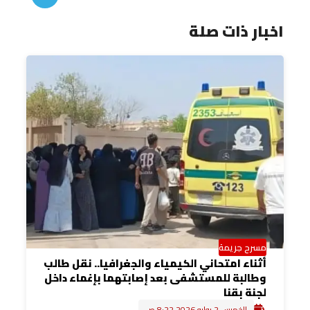
اخبار ذات صلة
مسرح جريمة
أثناء امتحاني الكيمياء والجغرافيا.. نقل طالب
وطالبة للمستشفى بعد إصابتهما بإغماء داخل
لجنة بقنا
الخميس 2 يوليو 2026 8:22 ص