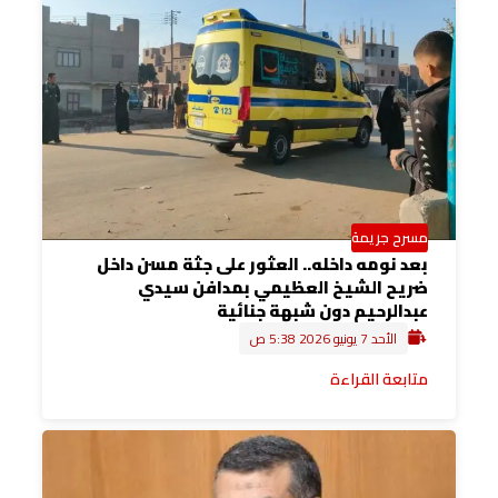
مسرح جريمة
بعد نومه داخله.. العثور على جثة مسن داخل
ضريح الشيخ العظيمي بمدافن سيدي
عبدالرحيم دون شبهة جنائية
الأحد 7 يونيو 2026 5:38 ص
متابعة القراءة