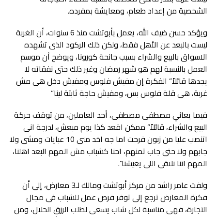
الشخصية من إعداد طعام، ومعايشة بمفرده.
ويؤكد حسن ضيف الله، يعمل بأبوتشت منذ 6 سنوات، أن الغربة
ليست بالبعد عن الأهل فقط، ولكن ذلك الركود الذى تشهده
الاسواق بالبيع والشراء بسبب جائحة كورونا، ويوضح أن موسم
العمل بالنسبة لهم هو شهر رمضان وغير ذلك حتى نفقاته لا
يجدها قائلاً” الفكرة إن مفيش فلوس ومفيش دخل هى مش
غربة، هى قلة فلوس بس، ومفيش حاجة ثابتة لينا”
فيما يعاني مصطفى مصطفى، أحد العاملين، من توقف حركة
البيع والشراء، قائلاً” ممكن اقعد كذا يوم مبعش، لدرجة انى
اتنصب عليا من زبون فرحت اما جه اخد منى 10 عبايات ومشى ولا
جابهم ولا حتى جاب تمنهم، احنا كشباب مش المهم البعد اهلنا،
المهم اننا نلاقى اللى يعيشنا”.
ولفت عامر راشد من مركز أبوتشت ومالك لـ3 معارض، إلى أن
فكرة المعارض ترجع إلى توفر فرص عمل للشباب فى مجال
التجارة، فهى مناسبة لكل شاب يسعى لطلب الرزق الحلال، ومن