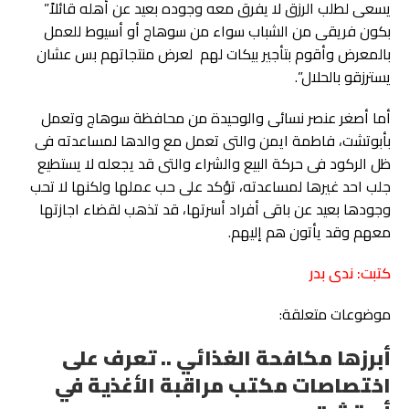
يسعى لطلب الرزق لا يفرق معه وجوده بعيد عن أهله قائلاً”
بكون فريقى من الشباب سواء من سوهاج أو أسيوط للعمل
بالمعرض وأقوم بتأجير بيكات لهم لعرض منتجاتهم بس عشان
يسترزقو بالحلال”.
أما أصغر عنصر نسائى والوحيدة من محافظة سوهاج وتعمل
بأبوتشت، فاطمة ايمن والتى تعمل مع والدها لمساعدته فى
ظل الركود فى حركة البيع والشراء والتى قد يجعله لا يستطيع
جلب احد غيرها لمساعدته، تؤكد على حب عملها ولكنها لا تحب
وجودها بعيد عن باقى أفراد أسرتها، قد تذهب لقضاء اجازتها
معهم وقد يأتون هم إليهم.
كتبت: ندى بدر
موضوعات متعلقة:
أبرزها مكافحة الغذائي .. تعرف على
اختصاصات مكتب مراقبة الأغذية في