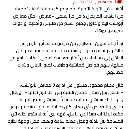
الأربعاء 24 فبراير 2021 1:00 م
أنتشرت فى الآونة الأخيرة بجميع مراكز
محافظة قنا
، تجمعات
من الشباب الخريجين داخل حيز يسمى «معرض» مثل معارض
أبوتشت لبيع وتداول جميع السلع من ملابس وأحذية، وأدوات
منزلية، وغيرها .
تبدأ رحلة تكوين المعارض من مجموعة تستأجر الأرض من
مالكها، ويشيدو جدران وأسقف حديدية، ويتم تقسيمها من
الداخل إلى مساحات من أمتار معدودة تسمى “بيكات” للبيع من
خلالها، بينهم فواصل قماشية وطرقات لمرور الزبائن وشراء
مطالبهم.
قال عصام محمود، مسئول عن ادارة 3 معارض بأبوتشت،
«الشغل بكل مكان ممكن نلاقيه بس احنا لازم نجتهد» ، ويعلل
وجود ابناء سوهاج بمحافظة قنا بأن سوهاج تتميز بانها بلد
تجارى والمعارض بأى مكان كان بمثابة تسويق لمنتجاتها، وعن
فكرة الاغتراب بعيدًا عن الأهل، فهو يرى أنه لا يشعر بذلك لأن
المسافة بين بلدته ومحل عمله ساعة ونصف فمن وجهة نظره
ليست غربة بقدر ماهى معضلة بالنسبة لقضاء احتياجاته