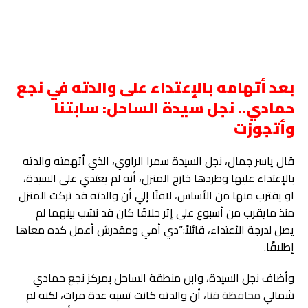
بعد أتهامه بالإعتداء على والدته في نجع
حمادي.. نجل سيدة الساحل: سابتنا
وأتجوزت
قال ياسر جمال، نجل السيدة سمرا الراوي، الذي أتهمته والدته
بالإعتداء عليها وطردها خارج المنزل، أنه لم يعتدي على السيدة،
او يقترب منها من الأساس، لافتًا إلي أن والدته قد تركت المنزل
منذ مايقرب من أسبوع على إثر خلافًا كان قد نشب بينهما لم
يصل لدرجة الأعتداء، قائلاً:”دي أمي ومقدرش أعمل كده معاها
إطلاقًا.
وأضاف نجل السيدة، وابن منطقة الساحل بمركز نجع حمادي
شمالي
محافظة قنا
، أن والدته كانت تسبه عدة مرات، لكنه لم