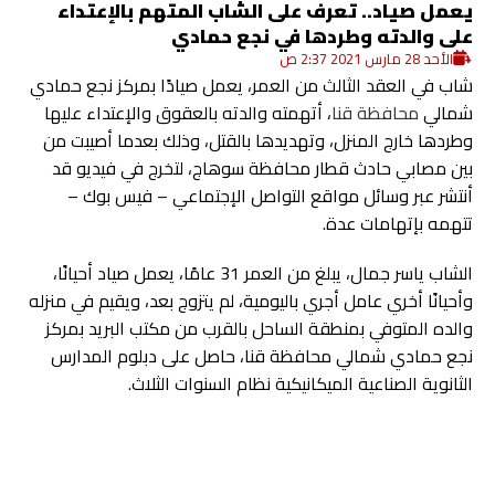
يعمل صياد.. تعرف على الشاب المتهم بالإعتداء
على والدته وطردها في نجع حمادي
الأحد 28 مارس 2021 2:37 ص
شاب في العقد الثالث من العمر، يعمل صيادًا بمركز نجع حمادي
شمالي
محافظة قنا
، أتهمته والدته بالعقوق والإعتداء عليها
وطردها خارج المنزل، وتهديدها بالقتل، وذلك بعدما أصيبت من
بين مصابي حادث قطار محافظة سوهاج، لتخرج في فيديو قد
أنتشر عبر وسائل مواقع التواصل الإجتماعي – فيس بوك –
تتهمه بإتهامات عدة.
الشاب ياسر جمال، يبلغ من العمر 31 عامًا، يعمل صياد أحيانًا،
وأحيانًا أخري عامل أجري باليومية، لم يتزوج بعد، ويقيم في منزله
والده المتوفي بمنطقة الساحل بالقرب من مكتب البريد بمركز
نجع حمادي شمالي محافظة قنا، حاصل على دبلوم المدارس
الثانوية الصناعية الميكانيكية نظام السنوات الثلاث.