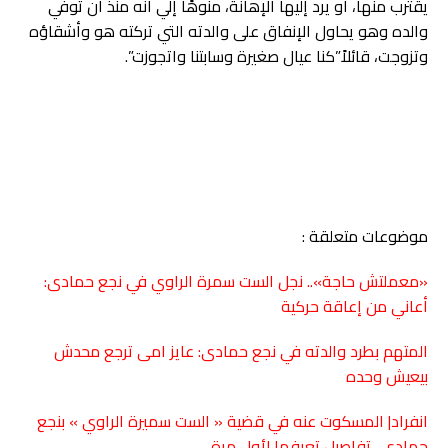
يقترب منها، او يرد إليها الإهانة، منوهًا إلي انه منذ أن توفي
والده وهو يحاول الإنفاق على والدته التي تركته هو وأشقاؤه
وتزوجت، قائلاً”كنا عيال صغيرة وسابتنا واتجوزت”.
موضوعات متعلقة :
«معملتش حاجة».. نجل الست سمرة الراوي في نجع حمادى:
أعاني من إعاقة حركية
المتهم بطرد والدته في نجع حمادى: عايز امى ترجع محدش
بيعيش وحده
انفراد| المسكوت عنه في قضية « الست سميرة الراوي » بنجع
حمادى.. تفاصيل تعرفها لأول مرة