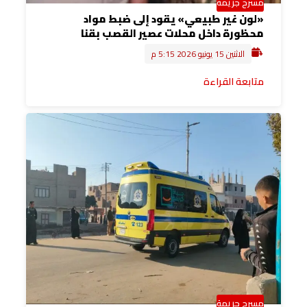
مسرح جريمة
«لون غير طبيعي» يقود إلى ضبط مواد
محظورة داخل محلات عصير القصب بقنا
الاثنين 15 يونيو 2026 5:15 م
متابعة القراءة
مسرح جريمة