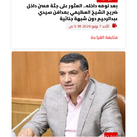
بعد نومه داخله.. العثور على جثة مسن داخل
ضريح الشيخ العظيمي بمدافن سيدي
عبدالرحيم دون شبهة جنائية
الأحد 7 يونيو 2026 5:38 ص
متابعة القراءة
قصة خبر